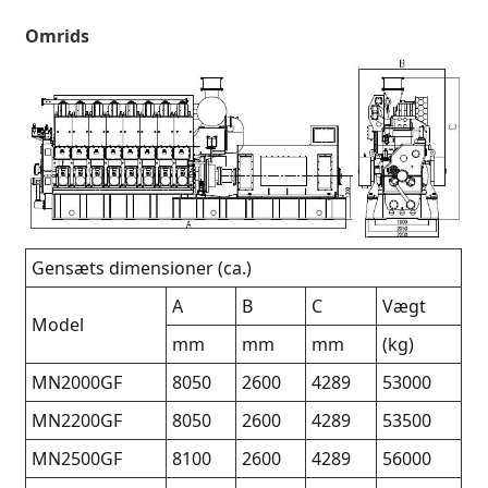
Omrids
Gensæts dimensioner (ca.)
A
B
C
Vægt
Model
mm
mm
mm
(kg)
MN2000GF
8050
2600
4289
53000
MN2200GF
8050
2600
4289
53500
MN2500GF
8100
2600
4289
56000