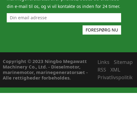
din e-mail til os, og vi vil kontakte os inden for 24 timer.
Copyright © 2023 Ningbo Megawatt
Links
Sitemap
Machinery Co., Ltd. - Dieselmotor,
RSS
XML
marinemotor, marinegeneratorsæt -
Privatlivspolitik
Alle rettigheder forbeholdes.