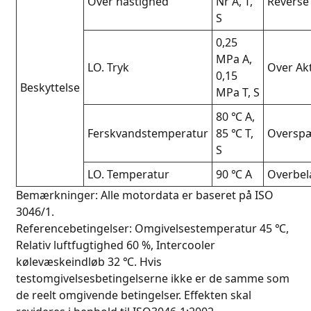
Over hastighed
Nr A, T,
Reverse
S
0,25
MPa A,
LO. Tryk
Over Ak
0,15
Beskyttelse
MPa T, S
80 ℃ A,
Ferskvandstemperatur
85 ℃ T,
Oversp
S
LO. Temperatur
90 ℃ A
Overbel
Bemærkninger: Alle motordata er baseret på ISO
3046/1.
Referencebetingelser: Omgivelsestemperatur 45 ℃,
Relativ luftfugtighed 60 %, Intercooler
kølevæskeindløb 32 ℃. Hvis
testomgivelsesbetingelserne ikke er de samme som
de reelt omgivende betingelser. Effekten skal