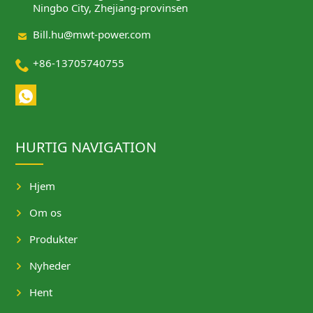
Ningbo City, Zhejiang-provinsen

Bill.hu@mwt-power.com

+86-13705740755
HURTIG NAVIGATION
Hjem
Om os
Produkter
Nyheder
Hent