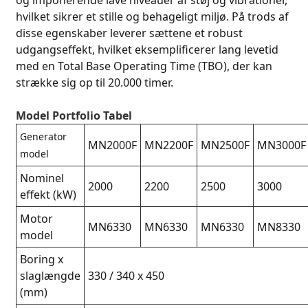
og imponerende lave niveauer af støj og vibrationer,
hvilket sikrer et stille og behageligt miljø. På trods af
disse egenskaber leverer sættene et robust
udgangseffekt, hvilket eksemplificerer lang levetid
med en Total Base Operating Time (TBO), der kan
strække sig op til 20.000 timer.
Model Portfolio Tabel
Generator
MN2000F
MN2200F
MN2500F
MN3000F
model
Nominel
2000
2200
2500
3000
effekt (kW)
Motor
MN6330
MN6330
MN6330
MN8330
model
Boring x
slaglængde
330 / 340 x 450
(mm)