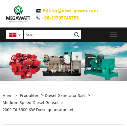
Bill.hu@mwt-power.com

+86-13705740755


Ski

>
>
Hjem
>
Produkter
Diesel Generator Sæt
Medium Speed ​​Diesel Genset
>
2000 Til 3500 KW Dieselgeneratorsæt