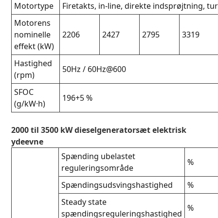
Motortype
Firetakts, in-line, direkte indsprøjtning, t
Motorens
nominelle
2206
2427
2795
3319
effekt (kW)
Hastighed
50Hz / 60Hz@600
(rpm)
SFOC
196+5 %
(g/kW·h)
2000 til 3500 kW dieselgeneratorsæt elektrisk
ydeevne
Spænding ubelastet
%
reguleringsområde
Spændingsudsvingshastighed
%
Steady state
%
spændingsreguleringshastighed