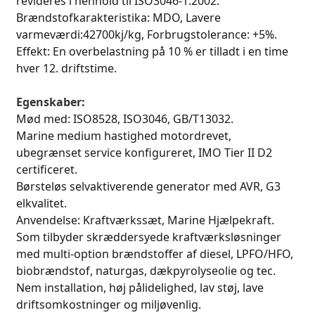
revideres i henhold til ISO3046-1:2002.
Brændstofkarakteristika: MDO, Lavere
varmeværdi:42700kj/kg, Forbrugstolerance: +5%.
Effekt: En overbelastning på 10 % er tilladt i en time
hver 12. driftstime.
Egenskaber:
Mød med: ISO8528, ISO3046, GB/T13032.
Marine medium hastighed motordrevet,
ubegrænset service konfigureret, IMO Tier II D2
certificeret.
Børsteløs selvaktiverende generator med AVR, G3
elkvalitet.
Anvendelse: Kraftværkssæt, Marine Hjælpekraft.
Som tilbyder skræddersyede kraftværksløsninger
med multi-option brændstoffer af diesel, LPFO/HFO,
biobrændstof, naturgas, dækpyrolyseolie og tec.
Nem installation, høj pålidelighed, lav støj, lave
driftsomkostninger og miljøvenlig.