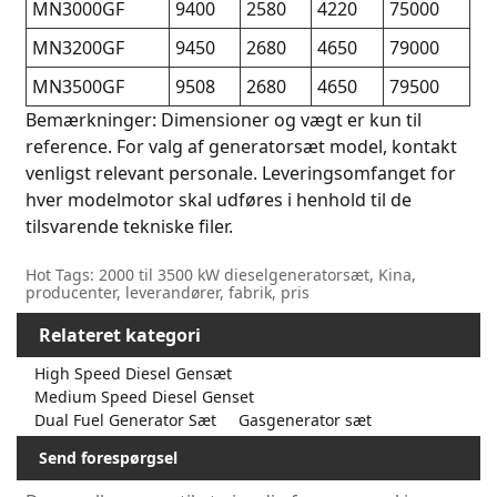
MN3000GF
9400
2580
4220
75000
MN3200GF
9450
2680
4650
79000
MN3500GF
9508
2680
4650
79500
Bemærkninger: Dimensioner og vægt er kun til
reference. For valg af generatorsæt model, kontakt
venligst relevant personale. Leveringsomfanget for
hver modelmotor skal udføres i henhold til de
tilsvarende tekniske filer.
Hot Tags: 2000 til 3500 kW dieselgeneratorsæt, Kina,
producenter, leverandører, fabrik, pris
Relateret kategori
High Speed ​​Diesel Gensæt
Medium Speed ​​Diesel Genset
Dual Fuel Generator Sæt
Gasgenerator sæt
Send forespørgsel