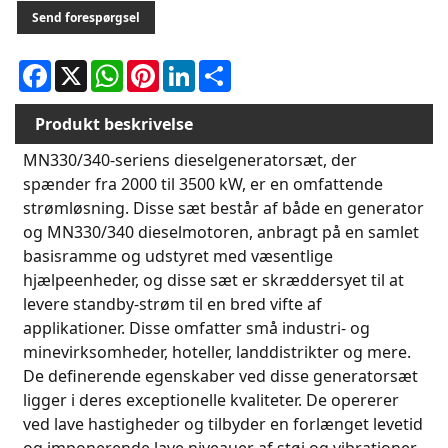
Send forespørgsel
Facebook
X
WhatsApp
Pinterest
LinkedIn
Share
Produkt beskrivelse
MN330/340-seriens dieselgeneratorsæt, der
spænder fra 2000 til 3500 kW, er en omfattende
strømløsning. Disse sæt består af både en generator
og MN330/340 dieselmotoren, anbragt på en samlet
basisramme og udstyret med væsentlige
hjælpeenheder, og disse sæt er skræddersyet til at
levere standby-strøm til en bred vifte af
applikationer. Disse omfatter små industri- og
minevirksomheder, hoteller, landdistrikter og mere.
De definerende egenskaber ved disse generatorsæt
ligger i deres exceptionelle kvaliteter. De opererer
ved lave hastigheder og tilbyder en forlænget levetid