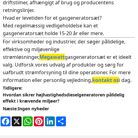
driftstimer, afhængigt af brug og producentens
retningslinjer.
Hvad er levetiden for et gasgeneratorsæt?
Med regelmæssig vedligeholdelse kan et
gasgeneratorsæt holde 15-20 år eller mere.
For virksomheder og industrier, der søger pålidelige,
effektive og miljøvenlige
strømløsninger,
Megawatt
gasgeneratorsæt er et ideelt
valg. Udforsk vores udvalg af produkter og sørg for
uafbrudt strømforsyning til dine operationer. For mere
information eller personlig vejledning,
kontakt os
i dag.
Tidligere:
Hvordan sikrer højhastighedsdieselgeneratoren pålidelig
effekt i krævende miljøer?
Næste:
Ingen nyheder
Facebook
X
WhatsApp
Pinterest
LinkedIn
Share