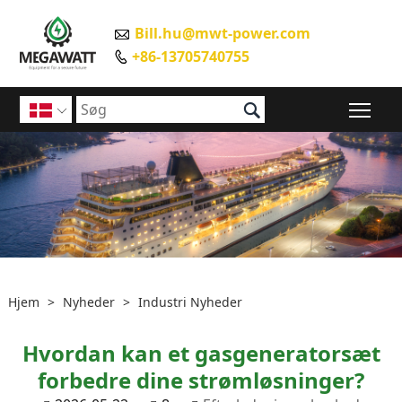
Bill.hu@mwt-power.com

+86-13705740755


Ski

Hjem
>
Nyheder
>
Industri Nyheder
Hvordan kan et gasgeneratorsæt
forbedre dine strømløsninger?