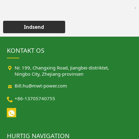
Indsend
KONTAKT OS

Nr. 199, Changxing Road, Jiangbei-distriktet,
Ningbo City, Zhejiang-provinsen

Bill.hu@mwt-power.com

+86-13705740755
HURTIG NAVIGATION